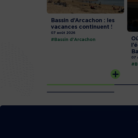
Bassin d’Arcachon : les
vacances continuent !
07 août 2026
Où
#Bassin d'Arcachon
l’
Ba
07 
#B