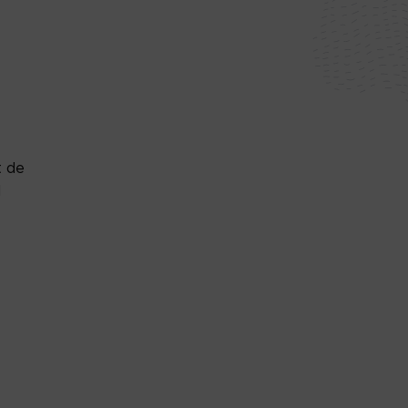
t de
l