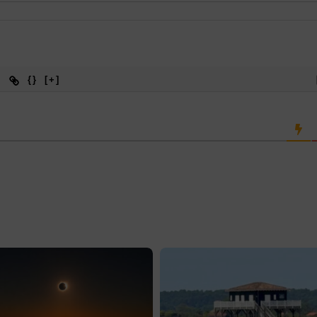
{}
[+]