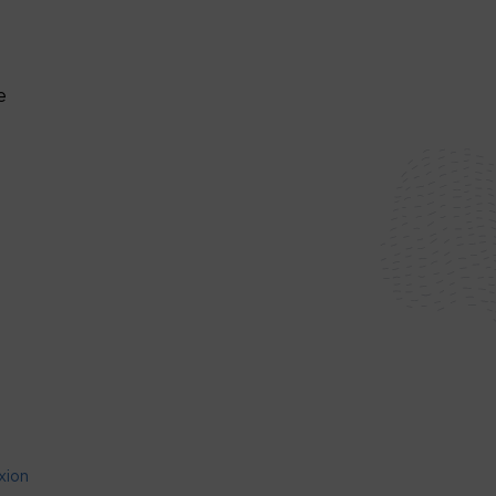
e
xion