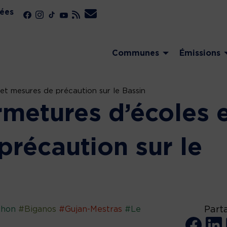
ées
Communes
Émissions
 et mesures de précaution sur le Bassin
rmetures d’écoles 
précaution sur le
chon
#Biganos
#Gujan-Mestras
#Le
Part