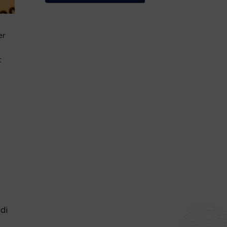
er
t
di