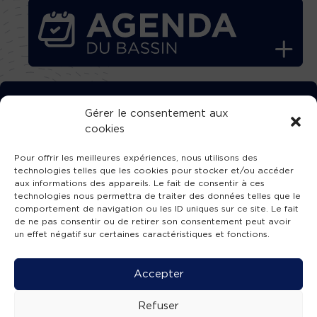
TÉLÉCHARGEZ GRATUITEMENT
Gérer le consentement aux
cookies
L’APPLICATION TVBA !
Pour offrir les meilleures expériences, nous utilisons des
technologies telles que les cookies pour stocker et/ou accéder
aux informations des appareils. Le fait de consentir à ces
technologies nous permettra de traiter des données telles que le
comportement de navigation ou les ID uniques sur ce site. Le fait
SUIVEZ-NOUS !
de ne pas consentir ou de retirer son consentement peut avoir
un effet négatif sur certaines caractéristiques et fonctions.
Charte de publication
-
Mentions légales
-
Accessibilité
-
Politique de confidentialité
-
Plan
Accepter
de site
-
SIBA
© 2026 création
Compos'it.
Refuser