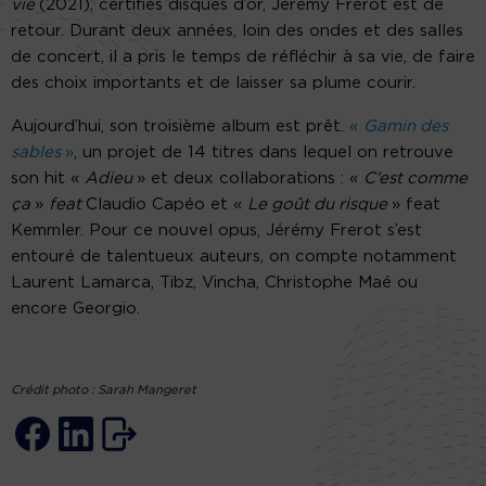
vie
(2021), certifiés disques d’or, Jérémy Frerot est de
retour. Durant deux années, loin des ondes et des salles
de concert, il a pris le temps de réfléchir à sa vie, de faire
des choix importants et de laisser sa plume courir.
Aujourd’hui, son troisième album est prêt.
«
Gamin des
sables
»
, un projet de 14 titres dans lequel on retrouve
son hit «
Adieu
» et deux collaborations : «
C’est comme
ça
»
feat
Claudio Capéo et «
Le goût du risque
» feat
Kemmler. Pour ce nouvel opus, Jérémy Frerot s’est
entouré de talentueux auteurs, on compte notamment
Laurent Lamarca, Tibz, Vincha, Christophe Maé ou
encore Georgio.
Crédit photo : Sarah Mangeret