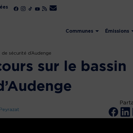
ées
Communes
Émissions
n de sécurité d’Audenge
ours sur le bassin
 d’Audenge
Part
Peyrazat