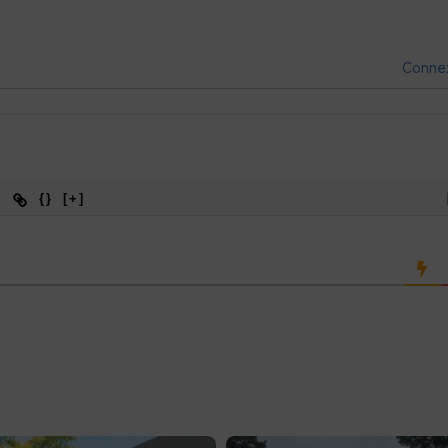
Conne
{}
[+]