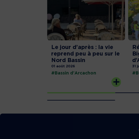
Le jour d’après : la vie
Ré
reprend peu à peu sur le
Bi
Nord Bassin
d’
01 août 2026
31 j
#Bassin d'Arcachon
#B