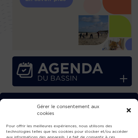
TÉLÉCHARGEZ GRATUITEMENT
Gérer le consentement aux
cookies
L’APPLICATION TVBA !
Pour offrir les meilleures expériences, nous utilisons des
technologies telles que les cookies pour stocker et/ou accéder
aux informations des appareils. Le fait de consentir à ces