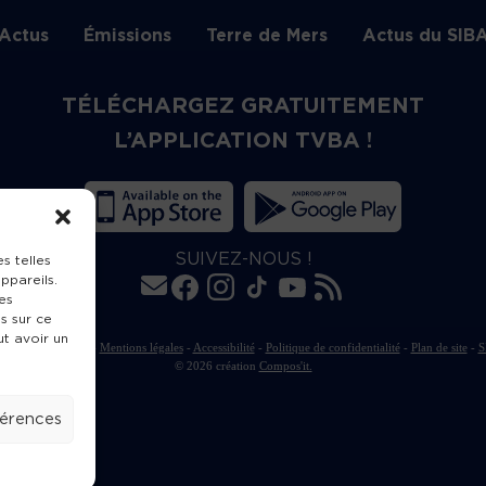
Actus
Émissions
Terre de Mers
Actus du SIB
TÉLÉCHARGEZ GRATUITEMENT
L’APPLICATION TVBA !
SUIVEZ-NOUS !
s telles
ppareils.
es
s sur ce
ut avoir un
rte de publication
-
Mentions légales
-
Accessibilité
-
Politique de confidentialité
-
Plan de site
-
S
© 2026 création
Compos'it.
férences