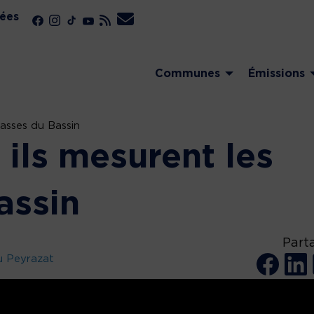
ées
Communes
Émissions
passes du Bassin
: ils mesurent les
assin
Part
u Peyrazat