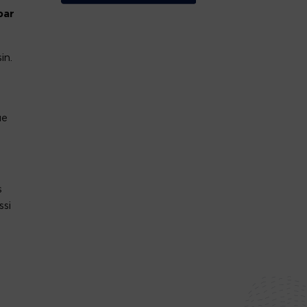
par
in.
ue
s
ssi