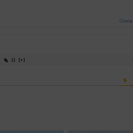
Conne
{}
[+]