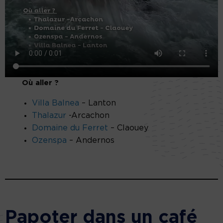
Où aller ?
Villa Balnea
– Lanton
Thalazur
-Arcachon
Domaine du Ferret
– Claouey
Ozenspa
– Andernos
Papoter dans un café