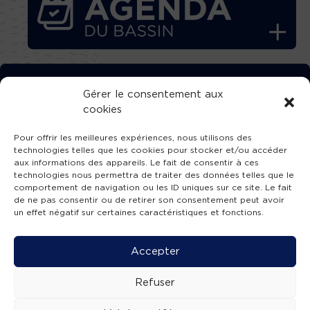
TÉLÉCHARGEZ GRATUITEMENT
Gérer le consentement aux
cookies
L’APPLICATION TVBA !
Pour offrir les meilleures expériences, nous utilisons des
technologies telles que les cookies pour stocker et/ou accéder
aux informations des appareils. Le fait de consentir à ces
technologies nous permettra de traiter des données telles que le
comportement de navigation ou les ID uniques sur ce site. Le fait
SUIVEZ-NOUS !
de ne pas consentir ou de retirer son consentement peut avoir
un effet négatif sur certaines caractéristiques et fonctions.
Charte de publication
-
Mentions légales
-
Accessibilité
-
Politique de confidentialité
-
Plan
Accepter
de site
-
SIBA
© 2026 création
Compos'it.
Refuser