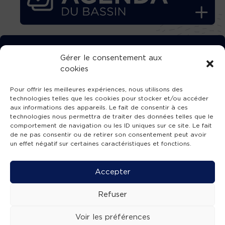
TÉLÉCHARGEZ GRATUITEMENT
Gérer le consentement aux
cookies
L’APPLICATION TVBA !
Pour offrir les meilleures expériences, nous utilisons des
technologies telles que les cookies pour stocker et/ou accéder
aux informations des appareils. Le fait de consentir à ces
technologies nous permettra de traiter des données telles que le
comportement de navigation ou les ID uniques sur ce site. Le fait
SUIVEZ-NOUS !
de ne pas consentir ou de retirer son consentement peut avoir
un effet négatif sur certaines caractéristiques et fonctions.
Charte de publication
-
Mentions légales
-
Accessibilité
-
Politique de confidentialité
-
Plan
Accepter
de site
-
SIBA
© 2026 création
Compos'it.
Refuser
Voir les préférences