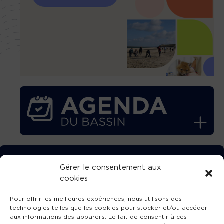
TÉLÉCHARGEZ GRATUITEMENT
Gérer le consentement aux
cookies
L’APPLICATION TVBA !
Pour offrir les meilleures expériences, nous utilisons des
technologies telles que les cookies pour stocker et/ou accéder
aux informations des appareils. Le fait de consentir à ces