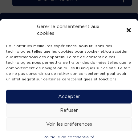
TÉLÉCHARGEZ GRATUITEMENT
Gérer le consentement aux
cookies
L’APPLICATION TVBA !
Pour offrir les meilleures expériences, nous utilisons des
technologies telles que les cookies pour stocker et/ou accéder
aux informations des appareils. Le fait de consentir à ces
technologies nous permettra de traiter des données telles que le
comportement de navigation ou les ID uniques sur ce site. Le fait
SUIVEZ-NOUS !
de ne pas consentir ou de retirer son consentement peut avoir
un effet négatif sur certaines caractéristiques et fonctions.
Charte de publication
-
Mentions légales
-
Accessibilité
-
Politique de confidentialité
-
Plan
Accepter
de site
-
SIBA
© 2026 création
Compos'it.
Refuser
Voir les préférences
Politique de confidentialité
ACTUS
ÉMISSIONS
AGENDA
WEBCAMS