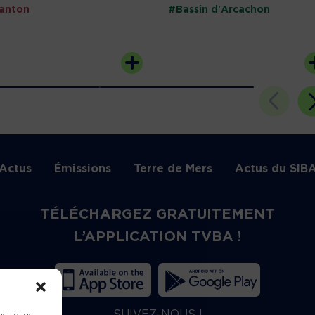
anton
#Bassin d'Arcachon
Actus
Émissions
Terre de Mers
Actus du SIB
TÉLÉCHARGEZ GRATUITEMENT
L’APPLICATION TVBA !
SUIVEZ-NOUS !