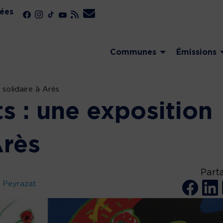
ées
Communes
Émissions
 solidaire à Arès
ts : une exposition
Arès
Part
 Peyrazat