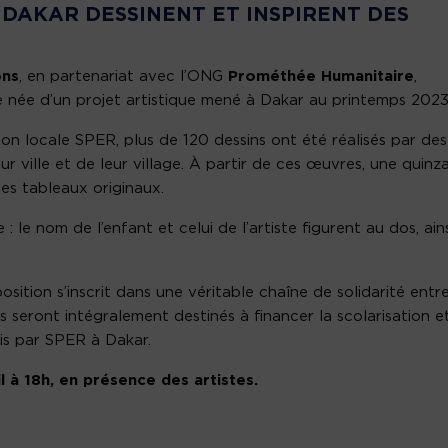
 DAKAR DESSINENT ET INSPIRENT DES
ons
, en partenariat avec l’ONG
Prométhée Humanitaire
,
e née d’un projet artistique mené à Dakar au printemps 2023
tion locale SPER, plus de 120 dessins ont été réalisés par des
 ville et de leur village. À partir de ces œuvres, une quinz
des tableaux originaux.
 le nom de l’enfant et celui de l’artiste figurent au dos, ains
sition s’inscrit dans une véritable chaîne de solidarité entre
 seront intégralement destinés à financer la scolarisation e
is par SPER à Dakar.
l à 18h, en présence des artistes.