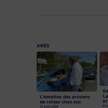
ARÈS
Ré
La
L’émotion des arésiens
et
de retour chez eux
31 j
01 août 2026