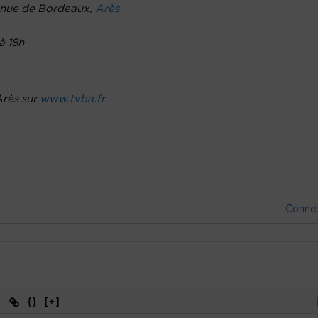
avenue de Bordeaux,
Arès
à 18h
Arès sur
www.tvba.fr
Conne
{}
[+]