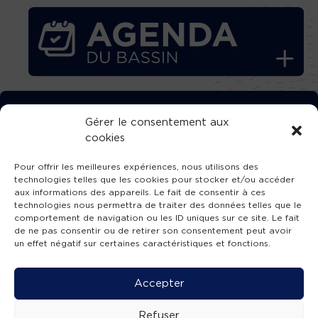
TÉLÉCHARGEZ GRATUITEMENT
Gérer le consentement aux
cookies
L’APPLICATION TVBA !
Pour offrir les meilleures expériences, nous utilisons des
technologies telles que les cookies pour stocker et/ou accéder
aux informations des appareils. Le fait de consentir à ces
technologies nous permettra de traiter des données telles que le
comportement de navigation ou les ID uniques sur ce site. Le fait
SUIVEZ-NOUS !
de ne pas consentir ou de retirer son consentement peut avoir
un effet négatif sur certaines caractéristiques et fonctions.
Charte de publication
-
Mentions légales
-
Accessibilité
-
Politique de confidentialité
-
Plan
Accepter
de site
-
SIBA
© 2026 création
Compos'it.
Refuser