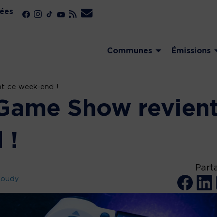
ées
Communes
Émissions
t ce week-end !
Game Show revien
 !
Part
Coudy