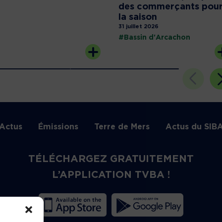
des commerçants pou
la saison
31 juillet 2026
#Bassin d'Arcachon
Actus
Émissions
Terre de Mers
Actus du SIB
TÉLÉCHARGEZ GRATUITEMENT
L’APPLICATION TVBA !