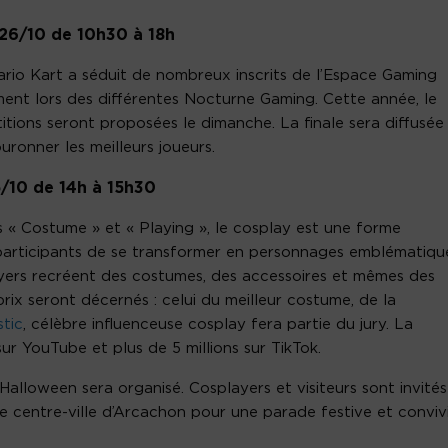
 26/10 de 10h30 à 18h
Mario Kart a séduit de nombreux inscrits de l’Espace Gaming
ment lors des différentes Nocturne Gaming. Cette année, le
tions seront proposées le dimanche. La finale sera diffusée
uronner les meilleurs joueurs.
/10 de 14h à 15h30
 « Costume » et « Playing », le cosplay est une forme
 participants de se transformer en personnages emblématiqu
layers recréent des costumes, des accessoires et mêmes des
rix seront décernés : celui du meilleur costume, de la
tic
, célèbre influenceuse cosplay fera partie du jury. La
ur YouTube et plus de 5 millions sur TikTok.
Halloween sera organisé. Cosplayers et visiteurs sont invités
e centre-ville d’Arcachon pour une parade festive et convivi