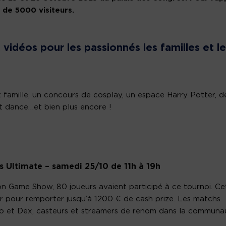
s de 5000 visiteurs.
x vidéos pour les passionnés les familles et l
 famille, un concours de cosplay, un espace Harry Potter, d
st dance…et bien plus encore !
 Ultimate – samedi 25/10 de 11h à 19h
on Game Show, 80 joueurs avaient participé à ce tournoi. Ce
nter pour remporter jusqu’à 1200 € de cash prize. Les matchs
ko et Dex, casteurs et streamers de renom dans la communa