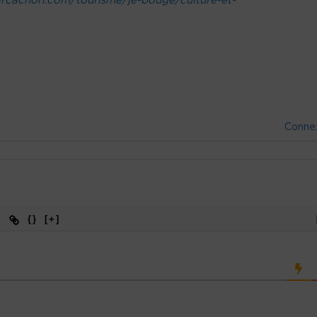
arcachon.com/tourisme/je-bouge/culture-et-
Conne
{}
[+]