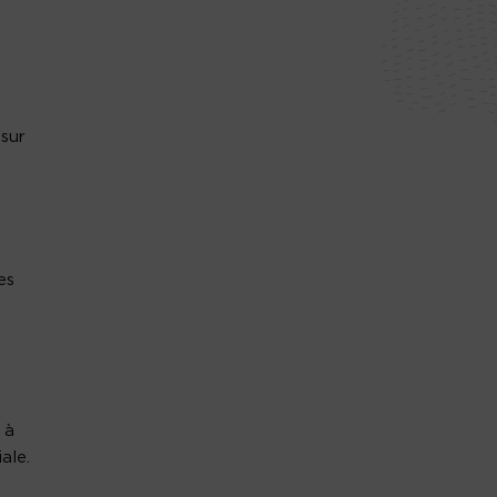
 sur
es
 à
ale.