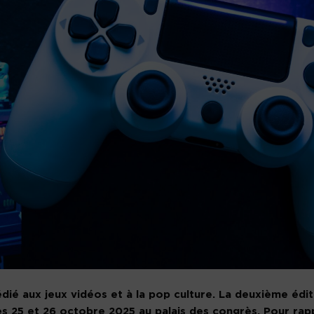
ié aux jeux vidéos et à la pop culture. La deuxième édit
s 25 et 26 octobre 2025 au palais des congrès. Pour rapp