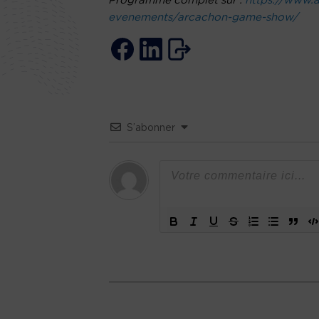
Programme complet sur :
https://www.
evenements/arcachon-game-show/
S’abonner