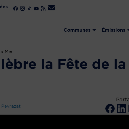
ées
Communes
Émissions
la Mer
èbre la Fête de la
Part
 Peyrazat