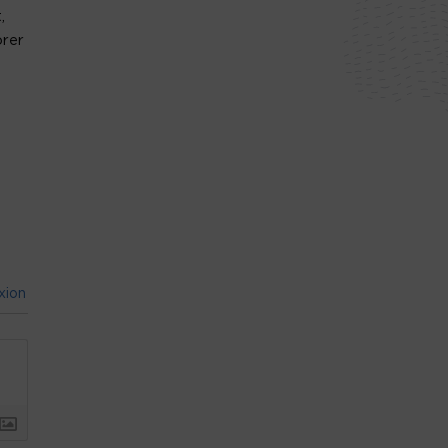
,
brer
xion