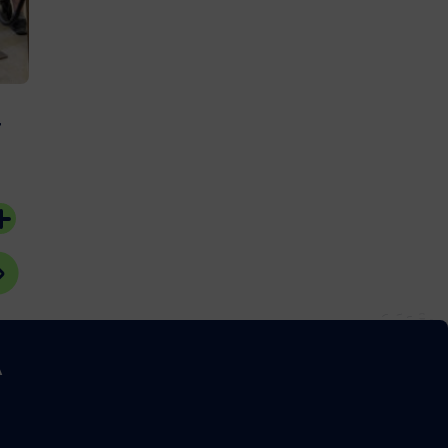
#Bassin d'Arcach
r
A