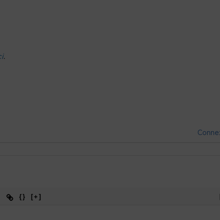
ci
.
Conne
{}
[+]