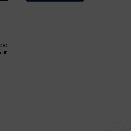
odes
a un