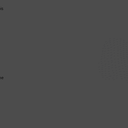
is
ne