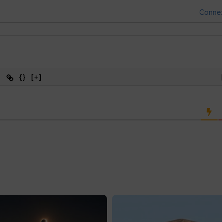
Conne
{}
[+]