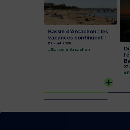
Bassin d’Arcachon : les
vacances continuent !
07 août 2026
Où
#Bassin d'Arcachon
l’
Ba
07 
#B