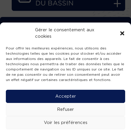
TÉLÉCHARGEZ GRATUITEMENT
Gérer le consentement aux
cookies
L’APPLICATION TVBA !
Pour offrir les meilleures expériences, nous utilisons des
technologies telles que les cookies pour stocker et/ou accéder
aux informations des appareils. Le fait de consentir à ces
technologies nous permettra de traiter des données telles que le
comportement de navigation ou les ID uniques sur ce site. Le fait
SUIVEZ-NOUS !
de ne pas consentir ou de retirer son consentement peut avoir
un effet négatif sur certaines caractéristiques et fonctions.
Charte de publication
-
Mentions légales
-
Accessibilité
-
Politique de confidentialité
-
Plan
Accepter
de site
-
SIBA
© 2026 création
Compos'it.
Refuser
Voir les préférences