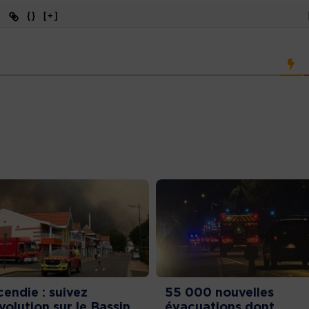
{}
[+]
cendie : suivez
55 000 nouvelles
évolution sur le Bassin
évacuations dont