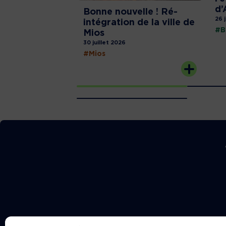
d’
Bonne nouvelle ! Ré-
26 
intégration de la ville de
#B
Mios
30 juillet 2026
#Mios