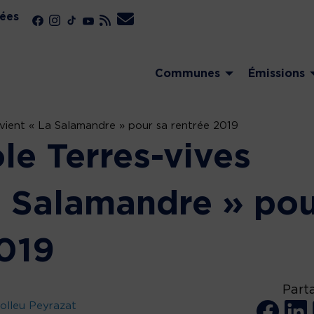
ées
Communes
Émissions
devient « La Salamandre » pour sa rentrée 2019
ole Terres-vives
a Salamandre » po
2019
Part
olleu Peyrazat