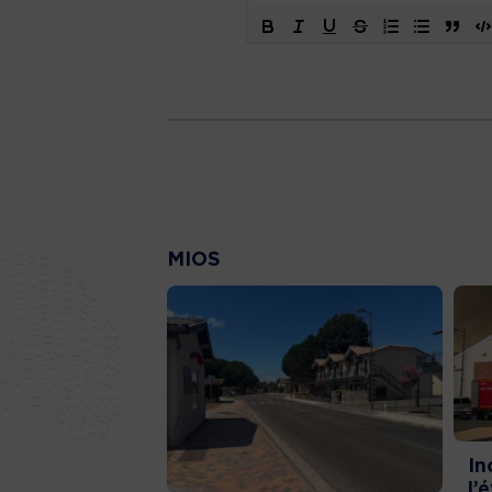
MIOS
In
l’