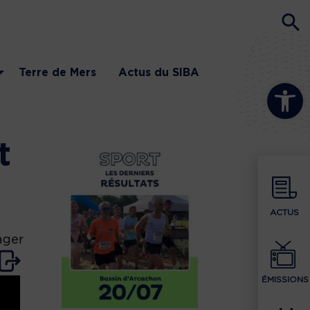
Terre de Mers
Actus du SIBA
Ouvrir la b
t
ACTUS
ager
ÉMISSIONS