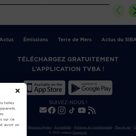
Actus
Émissions
Terre de Mers
Actus du SIB
TÉLÉCHARGEZ GRATUITEMENT
L’APPLICATION TVBA !
SUIVEZ-NOUS !
s telles
ppareils.
es
s sur ce
ut avoir un
rte de publication
-
Mentions légales
-
Accessibilité
-
Politique de confidentialité
-
Plan de site
-
S
© 2026 création
Compos'it.