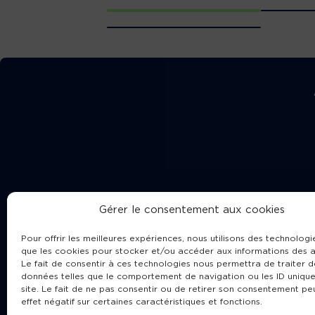
Gérer le consentement aux cookies
Pour offrir les meilleures expériences, nous utilisons des technologie
que les cookies pour stocker et/ou accéder aux informations des a
Le fait de consentir à ces technologies nous permettra de traiter d
données telles que le comportement de navigation ou les ID unique
site. Le fait de ne pas consentir ou de retirer son consentement pe
Cha
effet négatif sur certaines caractéristiques et fonctions.