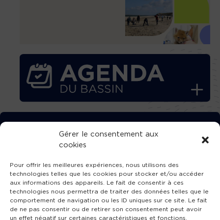
TÉLÉCHARGEZ GRATUITEMENT
Gérer le consentement aux
cookies
L’APPLICATION TVBA !
Pour offrir les meilleures expériences, nous utilisons des
technologies telles que les cookies pour stocker et/ou accéder
aux informations des appareils. Le fait de consentir à ces
technologies nous permettra de traiter des données telles que le
comportement de navigation ou les ID uniques sur ce site. Le fait
SUIVEZ-NOUS !
de ne pas consentir ou de retirer son consentement peut avoir
un effet négatif sur certaines caractéristiques et fonctions.