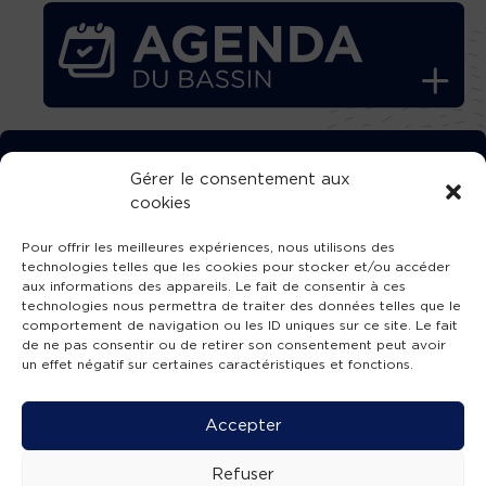
TÉLÉCHARGEZ GRATUITEMENT
Gérer le consentement aux
cookies
L’APPLICATION TVBA !
Pour offrir les meilleures expériences, nous utilisons des
technologies telles que les cookies pour stocker et/ou accéder
aux informations des appareils. Le fait de consentir à ces
technologies nous permettra de traiter des données telles que le
comportement de navigation ou les ID uniques sur ce site. Le fait
SUIVEZ-NOUS !
de ne pas consentir ou de retirer son consentement peut avoir
un effet négatif sur certaines caractéristiques et fonctions.
Charte de publication
-
Mentions légales
-
Accessibilité
-
Politique de confidentialité
-
Plan
Accepter
de site
-
SIBA
© 2026 création
Compos'it.
Refuser