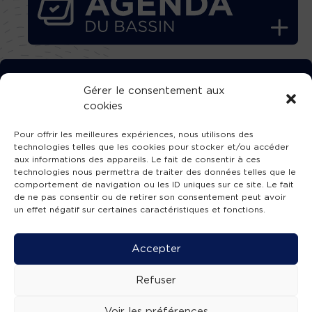
TÉLÉCHARGEZ GRATUITEMENT
Gérer le consentement aux
cookies
L’APPLICATION TVBA !
Pour offrir les meilleures expériences, nous utilisons des
technologies telles que les cookies pour stocker et/ou accéder
aux informations des appareils. Le fait de consentir à ces
technologies nous permettra de traiter des données telles que le
comportement de navigation ou les ID uniques sur ce site. Le fait
SUIVEZ-NOUS !
de ne pas consentir ou de retirer son consentement peut avoir
un effet négatif sur certaines caractéristiques et fonctions.
Charte de publication
-
Mentions légales
-
Accessibilité
-
Politique de confidentialité
-
Plan
Accepter
de site
-
SIBA
© 2026 création
Compos'it.
Refuser
Voir les préférences