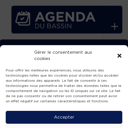
TÉLÉCHARGEZ GRATUITEMENT
Gérer le consentement aux
cookies
L’APPLICATION TVBA !
Pour offrir les meilleures expériences, nous utilisons des
technologies telles que les cookies pour stocker et/ou accéder
aux informations des appareils. Le fait de consentir à ces
technologies nous permettra de traiter des données telles que le
comportement de navigation ou les ID uniques sur ce site. Le fait
SUIVEZ-NOUS !
de ne pas consentir ou de retirer son consentement peut avoir
un effet négatif sur certaines caractéristiques et fonctions.
Charte de publication
-
Mentions légales
-
Accessibilité
-
Politique de confidentialité
-
Plan
Accepter
de site
-
SIBA
© 2026 création
Compos'it.