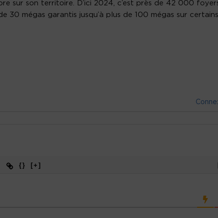
re sur son territoire. D’ici 2024, c’est près de 42 000 foyer
 de 30 mégas garantis jusqu’à plus de 100 mégas sur certain
Conne
{}
[+]