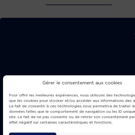
Gérer le consentement aux cookies
Pour offrir les meilleures expériences, nous utilisons des technologie
que les cookies pour stocker et/ou accéder aux informations des a
Le fait de consentir à ces technologies nous permettra de traiter d
données telles que le comportement de navigation ou les ID unique
site. Le fait de ne pas consentir ou de retirer son consentement pe
Cha
effet négatif sur certaines caractéristiques et fonctions.