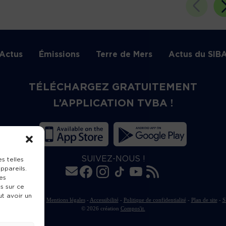
Actus
Émissions
Terre de Mers
Actus du SIB
TÉLÉCHARGEZ GRATUITEMENT
L’APPLICATION TVBA !
SUIVEZ-NOUS !
s telles
ppareils.
es
s sur ce
ut avoir un
rte de publication
-
Mentions légales
-
Accessibilité
-
Politique de confidentialité
-
Plan de site
-
S
© 2026 création
Compos'it.