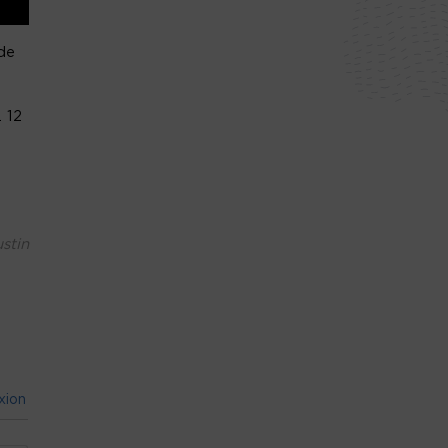
de
. 12
stin
xion