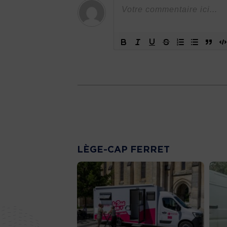
LÈGE-CAP FERRET