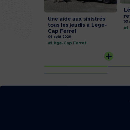
Lè
re
Une aide aux sinistrés
03 
tous les jeudis à Lège-
#L
Cap Ferret
06 août 2026
#Lège-Cap Ferret