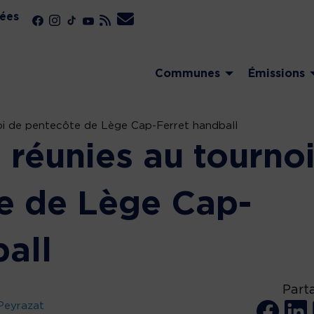
ées
Communes
Émissions
oi de pentecôte de Lège Cap-Ferret handball
 réunies au tourno
e de Lège Cap-
all
Part
Peyrazat