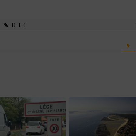
{}
[+]