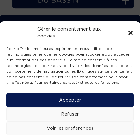
TÉLÉCHARGEZ GRATUITEMENT
Gérer le consentement aux
cookies
L’APPLICATION TVBA !
Pour offrir les meilleures expériences, nous utilisons des
technologies telles que les cookies pour stocker et/ou accéder
aux informations des appareils. Le fait de consentir à ces
technologies nous permettra de traiter des données telles que le
comportement de navigation ou les ID uniques sur ce site. Le fait
SUIVEZ-NOUS !
de ne pas consentir ou de retirer son consentement peut avoir
un effet négatif sur certaines caractéristiques et fonctions.
Charte de publication
-
Mentions légales
-
Accessibilité
-
Politique de confidentialité
-
Plan
Accepter
de site
-
SIBA
© 2026 création
Compos'it.
Refuser
Voir les préférences