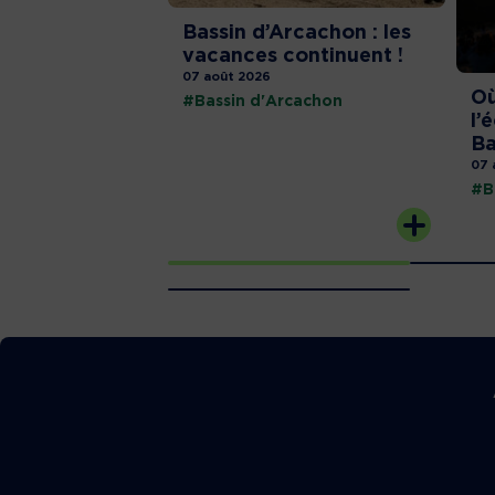
Bassin d’Arcachon : les
vacances continuent !
07 août 2026
Où
#Bassin d'Arcachon
l’
Ba
07 
#B