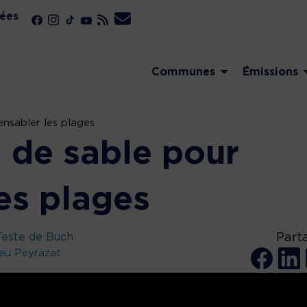
ées
Communes
Émissions
nsabler les plages
de sable pour
es plages
Teste de Buch
Part
eu Peyrazat