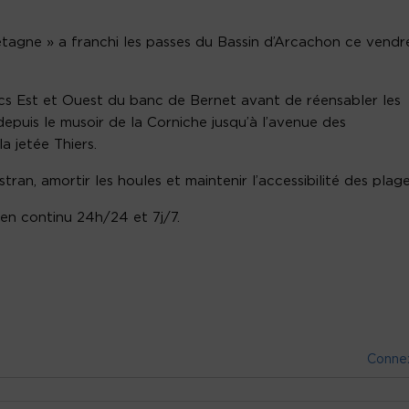
agne » a franchi les passes du Bassin d’Arcachon ce vendr
lancs Est et Ouest du banc de Bernet avant de réensabler les
epuis le musoir de la Corniche jusqu’à l’avenue des
a jetée Thiers.
tran, amortir les houles et maintenir l’accessibilité des plag
, en continu 24h/24 et 7j/7.
Conne