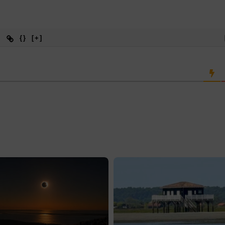
{}
[+]