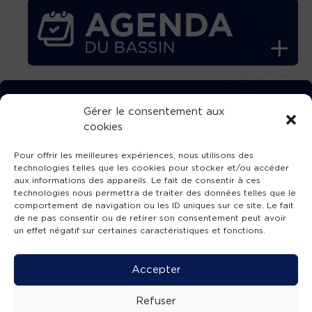
TÉLÉCHARGEZ GRATUITEMENT
Gérer le consentement aux
cookies
L’APPLICATION TVBA !
Pour offrir les meilleures expériences, nous utilisons des
technologies telles que les cookies pour stocker et/ou accéder
aux informations des appareils. Le fait de consentir à ces
technologies nous permettra de traiter des données telles que le
comportement de navigation ou les ID uniques sur ce site. Le fait
SUIVEZ-NOUS !
de ne pas consentir ou de retirer son consentement peut avoir
un effet négatif sur certaines caractéristiques et fonctions.
Charte de publication
-
Mentions légales
-
Accessibilité
-
Politique de confidentialité
-
Plan
Accepter
de site
-
SIBA
© 2026 création
Compos'it.
Refuser