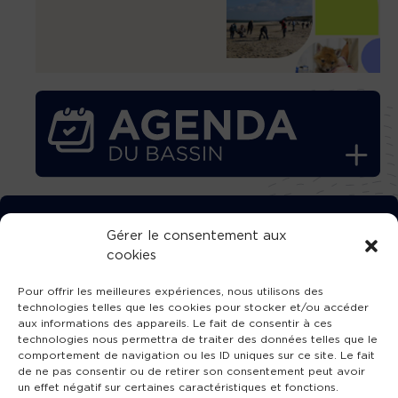
TÉLÉCHARGEZ GRATUITEMENT
Gérer le consentement aux
cookies
L’APPLICATION TVBA !
Pour offrir les meilleures expériences, nous utilisons des
technologies telles que les cookies pour stocker et/ou accéder
aux informations des appareils. Le fait de consentir à ces
technologies nous permettra de traiter des données telles que le
comportement de navigation ou les ID uniques sur ce site. Le fait
SUIVEZ-NOUS !
de ne pas consentir ou de retirer son consentement peut avoir
un effet négatif sur certaines caractéristiques et fonctions.