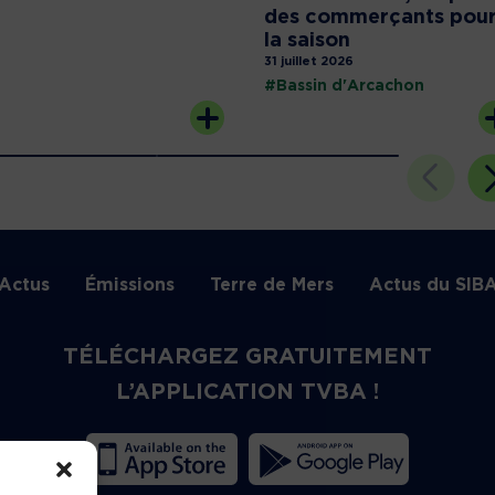
des commerçants pou
la saison
31 juillet 2026
#Bassin d'Arcachon
Actus
Émissions
Terre de Mers
Actus du SIB
TÉLÉCHARGEZ GRATUITEMENT
L’APPLICATION TVBA !