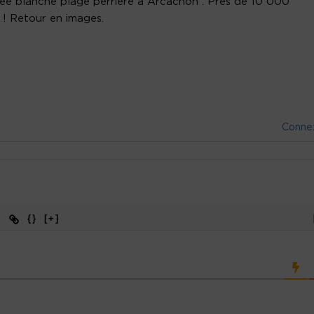
rée blanche plage perrière à Arcachon . Près de 10 000
! Retour en images.
Conne
{}
[+]