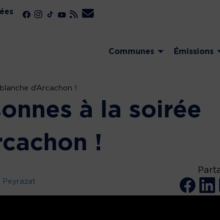
ées
Communes
Émissions
 blanche d’Arcachon !
onnes à la soirée
rcachon !
Part
 Peyrazat