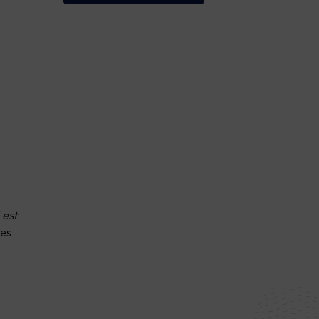
l est
des