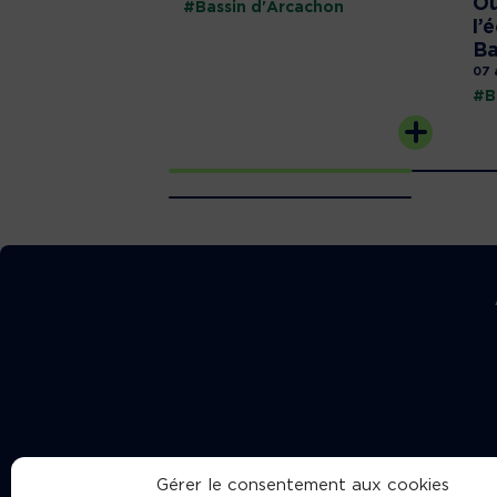
Où
#Bassin d'Arcachon
l’
Ba
07 
#B
Gérer le consentement aux cookies