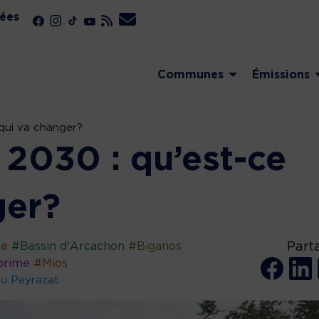
ées
Communes
Émissions
 qui va changer?
 2030 : qu’est-ce
ger?
ge
#Bassin d'Arcachon
#Biganos
Part
prime
#Mios
eu Peyrazat