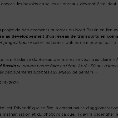
 encore, les besoins en salles et bureaux devront être identif
u projet de déplacements durables du Nord Bassin en lien a
née au développement d’un réseau de transports en com
 et pragmatique »
selon les termes utilisés ce mercredi par le
rté, la présidente du Bureau des maires se veut très claire:
«
l
d Bassin
ne pourra pas se faire en l’état. Après 30 ans d’impa
 des déplacements adaptés aux enjeux de demain. »
 2024/2025.
, tel est l’objectif que se fixe la communauté d’agglomératio
méthanisation et du photovoltaïque. Il s’agira d’identifier l