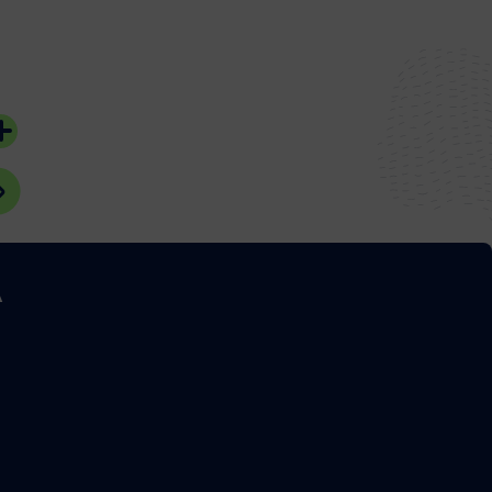
06 août 2026
05 août 2026
#Bassin d'Arcachon
#Bassin d'Arcach
A