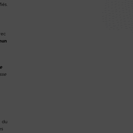
iés.
vec
mun
e
sse
n du
es