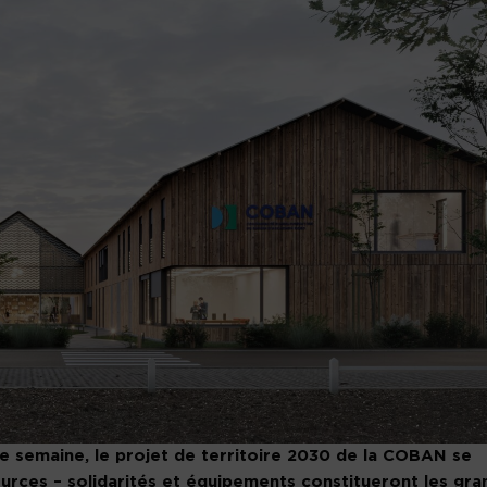
e semaine, le projet de territoire 2030 de la COBAN se
urces – solidarités et équipements constitueront les gra