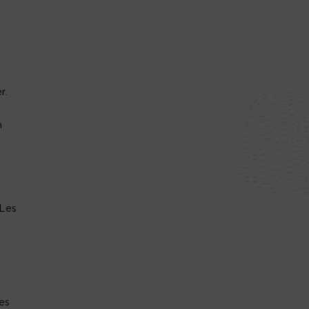
r.
n
Les
es