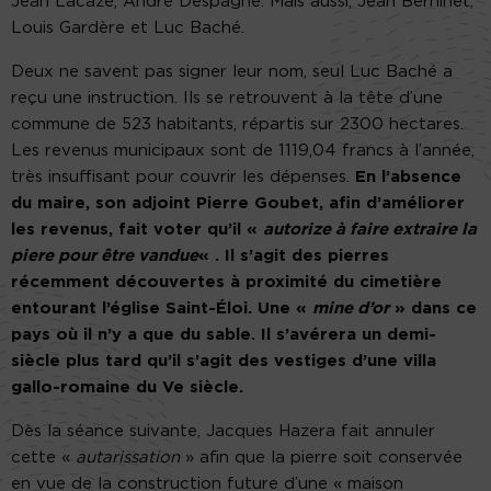
Jean Lacaze, André Despagne. Mais aussi, Jean Berninet,
Louis Gardère et Luc Baché.
Deux ne savent pas signer leur nom, seul Luc Baché a
reçu une instruction. Ils se retrouvent à la tête d’une
commune de 523 habitants, répartis sur 2300 hectares.
Les revenus municipaux sont de 1119,04 francs à l’année,
très insuffisant pour couvrir les dépenses.
En l’absence
du maire, son adjoint Pierre Goubet, afin d’améliorer
les revenus, fait voter qu’il «
autorize à faire extraire la
piere pour être vandue
« . Il s’agit des pierres
récemment découvertes à proximité du cimetière
entourant l’église Saint-Éloi. Une «
mine d’or
» dans ce
pays où il n’y a que du sable. Il s’avérera un demi-
siècle plus tard qu’il s’agit des vestiges d’une villa
gallo-romaine du Ve siècle.
Dès la séance suivante, Jacques Hazera fait annuler
cette «
autarissation
» afin que la pierre soit conservée
en vue de la construction future d’une « maison