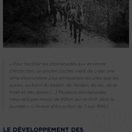
« Pour faciliter les promenades aux environs
d’Arcachon, un ancien cocher vient de créer une
série d’excursions plus attrayantes les unes que les
autres, au bord du bassin, de l’océan, du lac, de la
forêt et des dunes […] Plusieurs promenades
mesurent pas moins de 90km qui se font dans la
journée » (L’Avenir d’Arcachon du 7 juin 1896)
LE DÉVELOPPEMENT DES