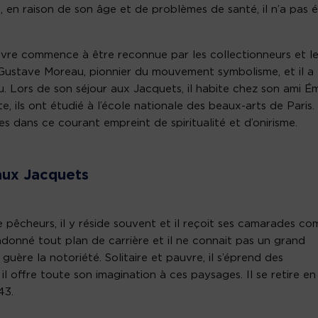
 en raison de son âge et de problèmes de santé, il n’a pas 
œuvre commence à être reconnue par les collectionneurs et l
 Gustave Moreau, pionnier du mouvement symbolisme, et il a
Lors de son séjour aux Jacquets, il habite chez son ami Ém
 ils ont étudié à l’école nationale des beaux-arts de Paris.
s dans ce courant empreint de spiritualité et d’onirisme.
t aux Jacquets
pêcheurs, il y réside souvent et il reçoit ses camarades c
donné tout plan de carrière et il ne connait pas un grand
guère la notoriété. Solitaire et pauvre, il s’éprend des
l offre toute son imagination à ces paysages. Il se retire en
43.