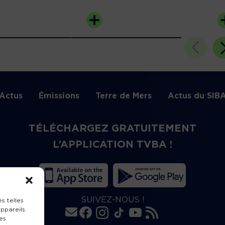
Actus
Émissions
Terre de Mers
Actus du SIB
TÉLÉCHARGEZ GRATUITEMENT
L’APPLICATION TVBA !
SUIVEZ-NOUS !
s telles
ppareils.
es