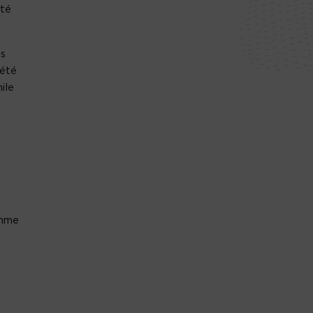
été
es
 été
ile
omme