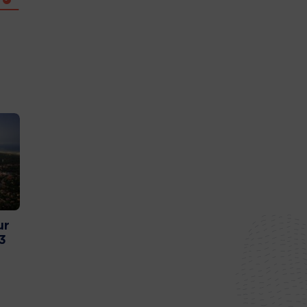
ur
Le point sur les pare-
Incendie : suiv
3
feux sur le Bassin
l’évolution sur
d’Arcachon
d’Arcachon
27 juillet 2026
26 juillet 2026
#Bassin d'Arcachon
#Bassin d'Arcach