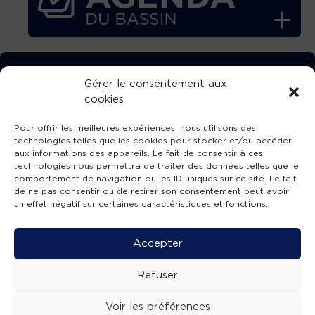
TÉLÉCHARGEZ GRATUITEMENT
Gérer le consentement aux
cookies
L’APPLICATION TVBA !
Pour offrir les meilleures expériences, nous utilisons des
technologies telles que les cookies pour stocker et/ou accéder
aux informations des appareils. Le fait de consentir à ces
technologies nous permettra de traiter des données telles que le
comportement de navigation ou les ID uniques sur ce site. Le fait
SUIVEZ-NOUS !
de ne pas consentir ou de retirer son consentement peut avoir
un effet négatif sur certaines caractéristiques et fonctions.
Charte de publication
-
Mentions légales
-
Accessibilité
-
Politique de confidentialité
-
Plan
Accepter
de site
-
SIBA
© 2026 création
Compos'it.
Refuser
Voir les préférences