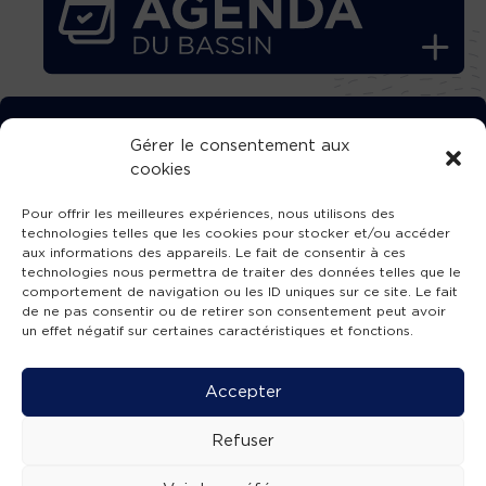
TÉLÉCHARGEZ GRATUITEMENT
Gérer le consentement aux
cookies
L’APPLICATION TVBA !
Pour offrir les meilleures expériences, nous utilisons des
technologies telles que les cookies pour stocker et/ou accéder
aux informations des appareils. Le fait de consentir à ces
technologies nous permettra de traiter des données telles que le
comportement de navigation ou les ID uniques sur ce site. Le fait
SUIVEZ-NOUS !
de ne pas consentir ou de retirer son consentement peut avoir
un effet négatif sur certaines caractéristiques et fonctions.
Charte de publication
-
Mentions légales
-
Accessibilité
-
Politique de confidentialité
-
Plan
Accepter
de site
-
SIBA
© 2026 création
Compos'it.
Refuser