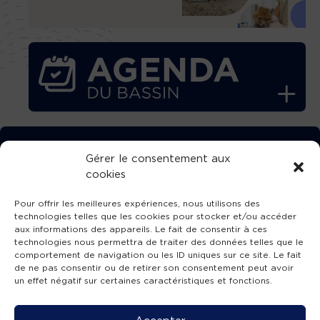
TÉLÉCHARGEZ GRATUITEMENT
Gérer le consentement aux
cookies
L’APPLICATION TVBA !
Pour offrir les meilleures expériences, nous utilisons des
technologies telles que les cookies pour stocker et/ou accéder
aux informations des appareils. Le fait de consentir à ces
technologies nous permettra de traiter des données telles que le
comportement de navigation ou les ID uniques sur ce site. Le fait
SUIVEZ-NOUS !
de ne pas consentir ou de retirer son consentement peut avoir
un effet négatif sur certaines caractéristiques et fonctions.
Charte de publication
-
Mentions légales
-
Accessibilité
-
Politique de confidentialité
-
Plan