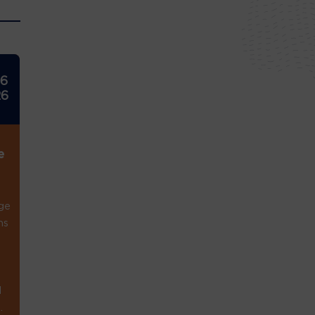
26
26
e
ge
ns
1
.