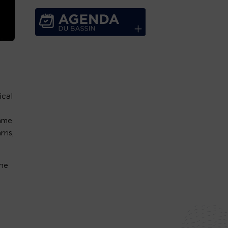
ical
amme
ris,
une