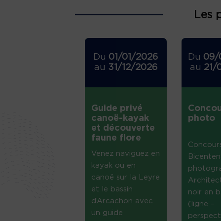
Les 
Du
01/01/2026
Du
09/
au
31/12/2026
au
21/
Guide privé
Concou
canoë-kayak
photo
et découverte
faune flore
Concour
Venez naviguez en
Bicenten
kayak ou en
photogr
canoë sur la Leyre
Architec
et le bassin
noir en b
d’Arcachon avec
(ligne –
un guide
perspect