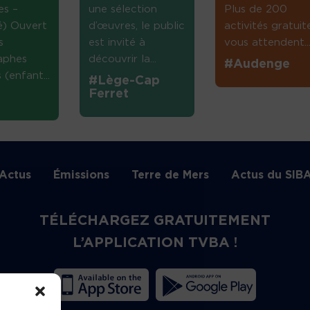
es –
une sélection
Plus de 200
té) Ouvert
d’œuvres, le public
activités gratuit
s
est invité à
vous attendent...
aphes
découvrir la...
#Audenge
(enfant...
#Lège-Cap
Ferret
Actus
Émissions
Terre de Mers
Actus du SIB
TÉLÉCHARGEZ GRATUITEMENT
L’APPLICATION TVBA !