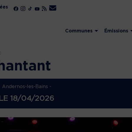
ées
Communes
Émissions
t
hantant
Andernos-les-Bains -
LE
18/04/2026