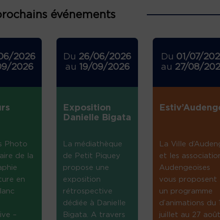
prochains événements
06/2026
Du
26/06/2026
Du
01/07/20
09/2026
au
19/09/2026
au
27/08/20
rs
Exposition
Estiv’Audeng
Danielle Bigata
s Photo
La médiathèque
La Ville d’Auden
aire de la
de Petit Piquey
et les associatio
aphie
propose une
Audengeoises
ture en
exposition
vous proposent
lanc
rétrospective
un programme
dédiée à Danielle
d’animations du 
ive –
Bigata. A travers
juillet au 27 août