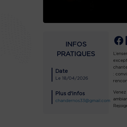
INFOS
PRATIQUES
L’ense
except
chante
Date
: conv
Le
18/04/2026
rencon
Venez 
Plus d'infos
ambian
chandernos33@gmail.com
Rejoig