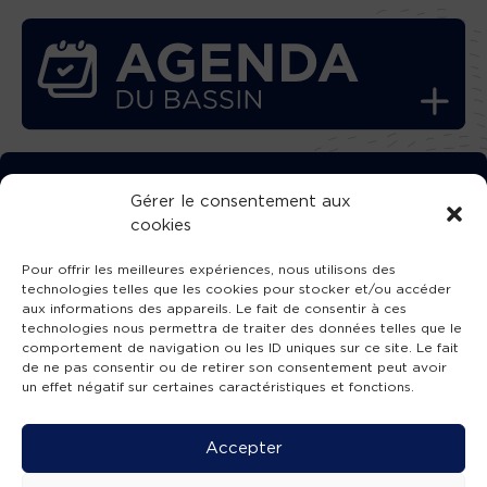
TÉLÉCHARGEZ GRATUITEMENT
Gérer le consentement aux
cookies
L’APPLICATION TVBA !
Pour offrir les meilleures expériences, nous utilisons des
technologies telles que les cookies pour stocker et/ou accéder
aux informations des appareils. Le fait de consentir à ces
technologies nous permettra de traiter des données telles que le
comportement de navigation ou les ID uniques sur ce site. Le fait
SUIVEZ-NOUS !
de ne pas consentir ou de retirer son consentement peut avoir
un effet négatif sur certaines caractéristiques et fonctions.
Charte de publication
-
Mentions légales
-
Accessibilité
-
Politique de confidentialité
-
Plan
Accepter
de site
-
SIBA
© 2026 création
Compos'it.