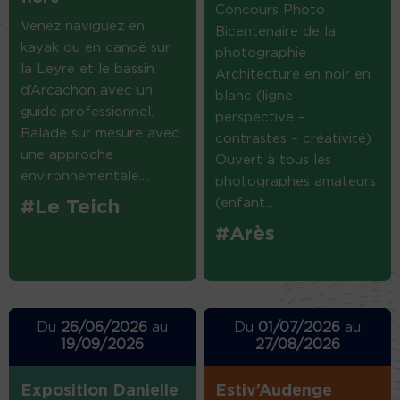
Concours Photo
Venez naviguez en
Bicentenaire de la
kayak ou en canoë sur
photographie
la Leyre et le bassin
Architecture en noir en
d’Arcachon avec un
blanc (ligne –
guide professionnel.
perspective –
Balade sur mesure avec
contrastes – créativité)
une approche
Ouvert à tous les
environnementale....
photographes amateurs
(enfant...
#Le Teich
#Arès
Du
26/06/2026
au
Du
01/07/2026
au
19/09/2026
27/08/2026
Exposition Danielle
Estiv’Audenge