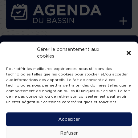
TÉLÉCHARGEZ GRATUITEMENT
Gérer le consentement aux
cookies
L’APPLICATION TVBA !
Pour offrir les meilleures expériences, nous utilisons des
technologies telles que les cookies pour stocker et/ou accéder
aux informations des appareils. Le fait de consentir à ces
technologies nous permettra de traiter des données telles que le
comportement de navigation ou les ID uniques sur ce site. Le fait
SUIVEZ-NOUS !
de ne pas consentir ou de retirer son consentement peut avoir
un effet négatif sur certaines caractéristiques et fonctions.
Charte de publication
-
Mentions légales
-
Accessibilité
-
Politique de confidentialité
-
Plan
Accepter
de site
-
SIBA
© 2026 création
Compos'it.
Refuser