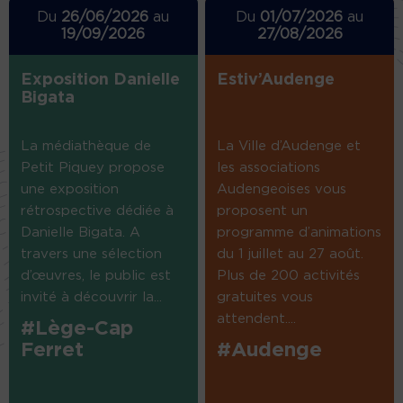
Du
26/06/2026
au
Du
01/07/2026
au
19/09/2026
27/08/2026
Exposition Danielle
Estiv’Audenge
Bigata
La médiathèque de
La Ville d’Audenge et
Petit Piquey propose
les associations
une exposition
Audengeoises vous
rétrospective dédiée à
proposent un
Danielle Bigata. A
programme d’animations
travers une sélection
du 1 juillet au 27 août.
d’œuvres, le public est
Plus de 200 activités
invité à découvrir la...
gratuites vous
attendent....
#Lège-Cap
Ferret
#Audenge