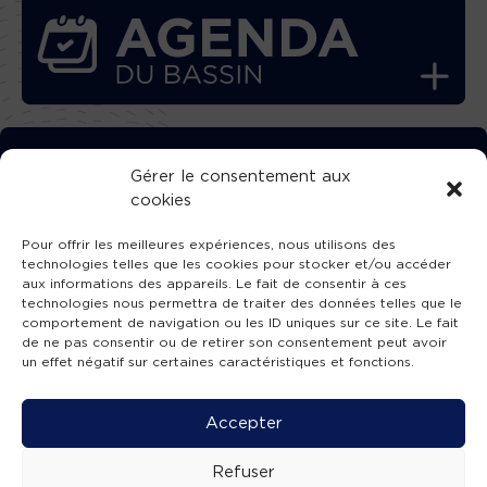
TÉLÉCHARGEZ GRATUITEMENT
Gérer le consentement aux
cookies
L’APPLICATION TVBA !
Pour offrir les meilleures expériences, nous utilisons des
technologies telles que les cookies pour stocker et/ou accéder
aux informations des appareils. Le fait de consentir à ces
technologies nous permettra de traiter des données telles que le
comportement de navigation ou les ID uniques sur ce site. Le fait
SUIVEZ-NOUS !
de ne pas consentir ou de retirer son consentement peut avoir
un effet négatif sur certaines caractéristiques et fonctions.
Charte de publication
-
Mentions légales
-
Accessibilité
-
Politique de confidentialité
-
Plan
Accepter
de site
-
SIBA
© 2026 création
Compos'it.
Refuser