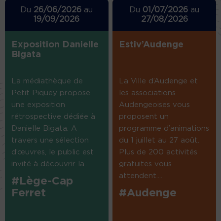
Du
26/06/2026
au
Du
01/07/2026
au
19/09/2026
27/08/2026
Exposition Danielle
Estiv’Audenge
Bigata
La médiathèque de
La Ville d’Audenge et
Petit Piquey propose
les associations
une exposition
Audengeoises vous
rétrospective dédiée à
proposent un
Danielle Bigata. A
programme d’animations
travers une sélection
du 1 juillet au 27 août.
d’œuvres, le public est
Plus de 200 activités
invité à découvrir la...
gratuites vous
attendent....
#Lège-Cap
Ferret
#Audenge