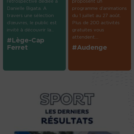
rétrospective dédiée à
proposent un
Danielle Bigata. A
programme d’animations
travers une sélection
du 1 juillet au 27 août.
d’œuvres, le public est
Plus de 200 activités
invité à découvrir la...
gratuites vous
attendent....
#Lège-Cap
Ferret
#Audenge