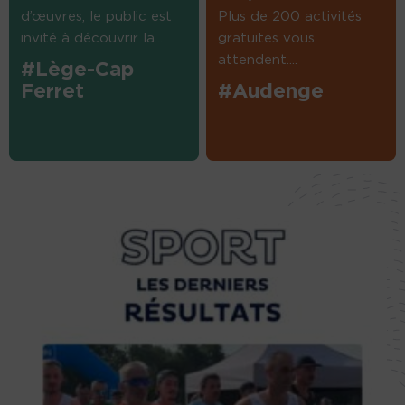
d’œuvres, le public est
Plus de 200 activités
invité à découvrir la...
gratuites vous
attendent....
#Lège-Cap
Ferret
#Audenge