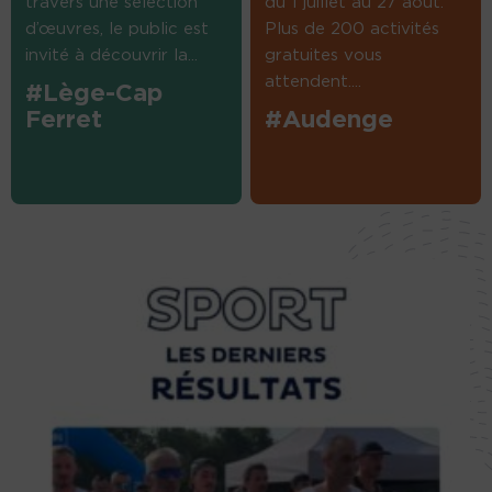
travers une sélection
du 1 juillet au 27 août.
d’œuvres, le public est
Plus de 200 activités
invité à découvrir la...
gratuites vous
attendent....
#Lège-Cap
Ferret
#Audenge