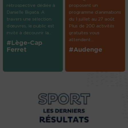
rétrospective dédiée à
proposent un
Danielle Bigata. A
programme d’animations
travers une sélection
du 1 juillet au 27 août.
d’œuvres, le public est
Plus de 200 activités
invité à découvrir la...
gratuites vous
attendent....
#Lège-Cap
Ferret
#Audenge