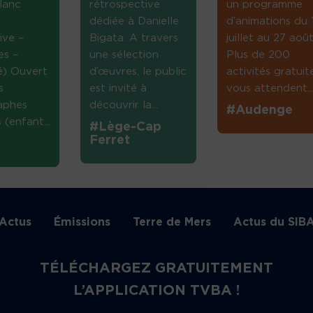
lanc
rétrospective
un programme
dédiée à Danielle
d’animations du 
ive –
Bigata. A travers
juillet au 27 août
es –
une sélection
Plus de 200
té) Ouvert
d’œuvres, le public
activités gratuit
s
est invité à
vous attendent...
aphes
découvrir la...
#Audenge
(enfant...
#Lège-Cap
Ferret
Actus
Émissions
Terre de Mers
Actus du SIB
TÉLÉCHARGEZ GRATUITEMENT
L’APPLICATION TVBA !