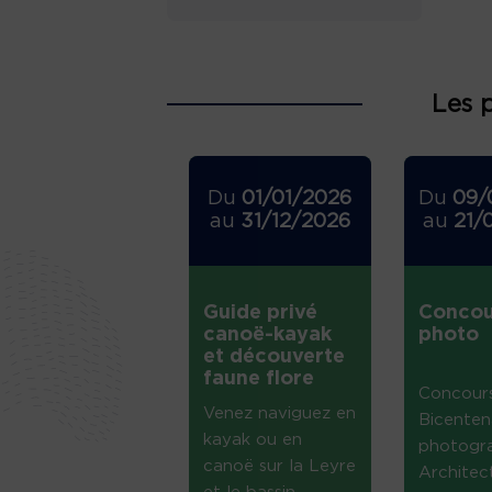
Les 
Du
01/01/2026
Du
09/
au
31/12/2026
au
21/
Guide privé
Concou
canoë-kayak
photo
et découverte
faune flore
Concour
Venez naviguez en
Bicenten
kayak ou en
photogr
canoë sur la Leyre
Architec