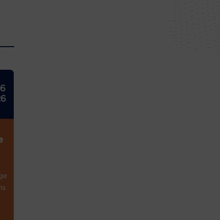
26
26
e
ge
ns