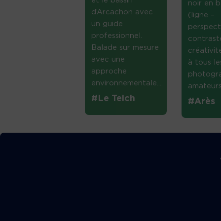
et le bassin
noir en b
d’Arcachon avec
(ligne –
un guide
perspect
professionnel.
contrast
Balade sur mesure
créativi
avec une
à tous le
approche
photogr
environnementale....
amateurs 
#Le Teich
#Arès