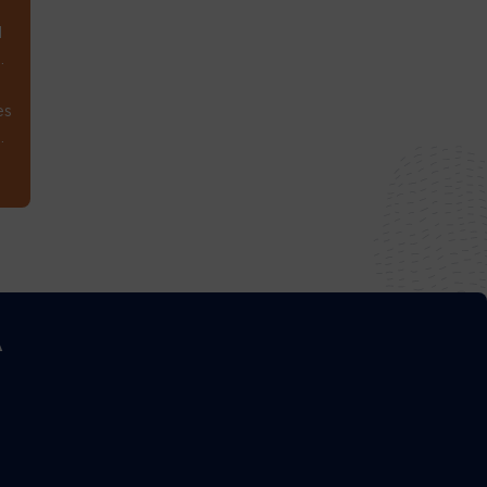
1
.
es
.
A