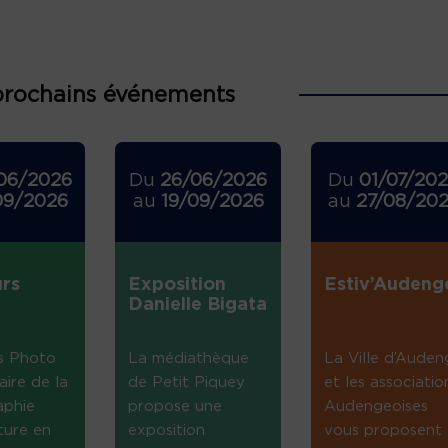
prochains événements
06/2026
Du
26/06/2026
Du
01/07/20
09/2026
au
19/09/2026
au
27/08/20
rs
Exposition
Estiv’Audeng
Danielle Bigata
s Photo
La médiathèque
La Ville d’Auden
aire de la
de Petit Piquey
et les associatio
aphie
propose une
Audengeoises
ture en
exposition
vous proposent