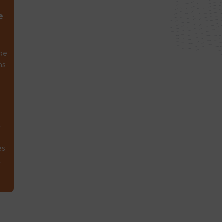
e
ge
ns
1
.
es
.