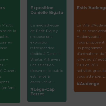
rs
Exposition
Estiv’Audeng
Danielle Bigata
s Photo
La médiathèque
La Ville d’Auden
aire de la
de Petit Piquey
et les associatio
aphie
propose une
Audengeoises
ture en
exposition
vous proposent
lanc
rétrospective
un programme
dédiée à Danielle
d’animations du 
ive –
Bigata. A travers
juillet au 27 août
es –
une sélection
Plus de 200
té) Ouvert
d’œuvres, le public
activités gratuit
s
est invité à
vous attendent...
aphes
découvrir la...
#Audenge
(enfant...
#Lège-Cap
Ferret