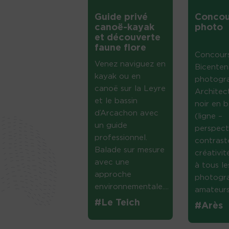
Guide privé
Concou
canoë-kayak
photo
et découverte
faune flore
Concour
Venez naviguez en
Bicenten
kayak ou en
photogr
canoë sur la Leyre
Architec
et le bassin
noir en b
d’Arcachon avec
(ligne –
un guide
perspect
professionnel.
contrast
Balade sur mesure
créativi
avec une
à tous le
approche
photogr
environnementale....
amateurs 
#Le Teich
#Arès