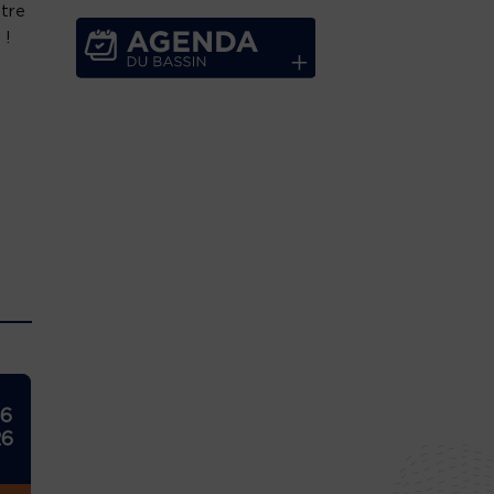
otre
 !
26
26