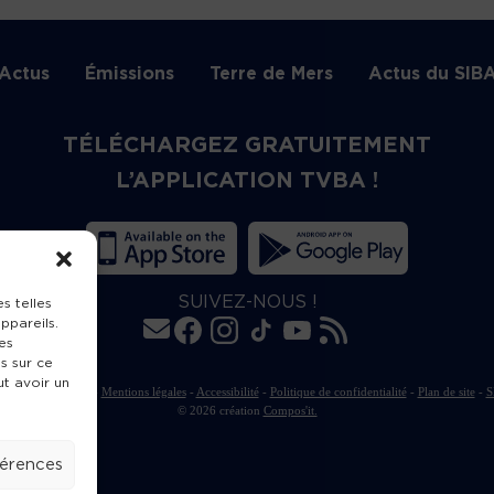
Actus
Émissions
Terre de Mers
Actus du SIB
TÉLÉCHARGEZ GRATUITEMENT
L’APPLICATION TVBA !
SUIVEZ-NOUS !
s telles
ppareils.
es
s sur ce
ut avoir un
rte de publication
-
Mentions légales
-
Accessibilité
-
Politique de confidentialité
-
Plan de site
-
S
© 2026 création
Compos'it.
férences