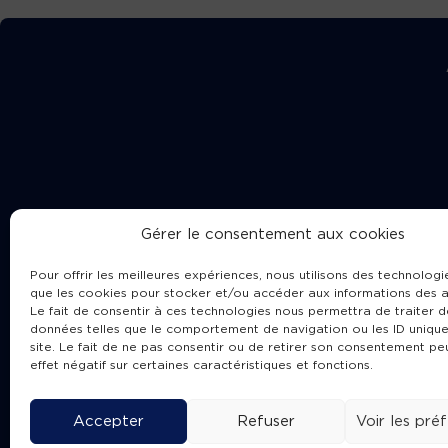
Gérer le consentement aux cookies
Pour offrir les meilleures expériences, nous utilisons des technologie
que les cookies pour stocker et/ou accéder aux informations des a
Le fait de consentir à ces technologies nous permettra de traiter d
données telles que le comportement de navigation ou les ID unique
site. Le fait de ne pas consentir ou de retirer son consentement pe
Cha
effet négatif sur certaines caractéristiques et fonctions.
Accepter
Refuser
Voir les pré