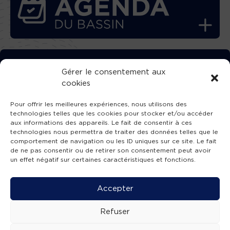
TÉLÉCHARGEZ GRATUITEMENT
Gérer le consentement aux
cookies
L’APPLICATION TVBA !
Pour offrir les meilleures expériences, nous utilisons des
technologies telles que les cookies pour stocker et/ou accéder
aux informations des appareils. Le fait de consentir à ces
technologies nous permettra de traiter des données telles que le
comportement de navigation ou les ID uniques sur ce site. Le fait
SUIVEZ-NOUS !
de ne pas consentir ou de retirer son consentement peut avoir
un effet négatif sur certaines caractéristiques et fonctions.
Charte de publication
-
Mentions légales
-
Accessibilité
-
Politique de confidentialité
-
Plan
Accepter
de site
-
SIBA
© 2026 création
Compos'it.
Refuser