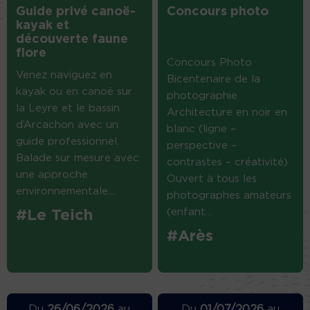
Guide privé canoë-
Concours photo
kayak et
découverte faune
flore
Concours Photo
Venez naviguez en
Bicentenaire de la
kayak ou en canoë sur
photographie
la Leyre et le bassin
Architecture en noir en
d’Arcachon avec un
blanc (ligne –
guide professionnel.
perspective –
Balade sur mesure avec
contrastes – créativité)
une approche
Ouvert à tous les
environnementale....
photographes amateurs
(enfant...
#Le Teich
#Arès
Du
26/06/2026
au
Du
01/07/2026
au