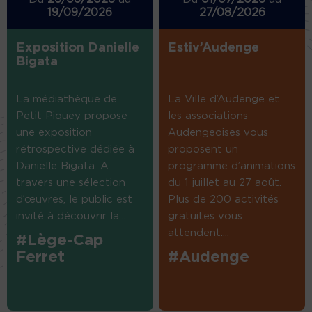
19/09/2026
27/08/2026
Exposition Danielle
Estiv’Audenge
Bigata
La médiathèque de
La Ville d’Audenge et
Petit Piquey propose
les associations
une exposition
Audengeoises vous
rétrospective dédiée à
proposent un
Danielle Bigata. A
programme d’animations
travers une sélection
du 1 juillet au 27 août.
d’œuvres, le public est
Plus de 200 activités
invité à découvrir la...
gratuites vous
attendent....
#Lège-Cap
Ferret
#Audenge